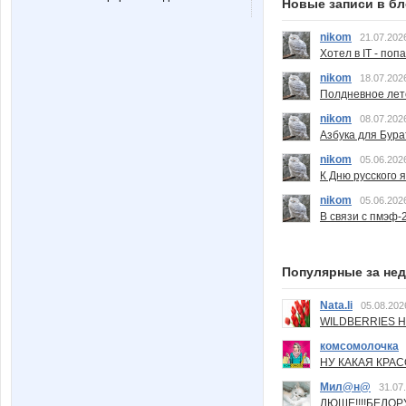
Новые записи в бл
nikom
21.07.202
Хотел в IT - поп
nikom
18.07.202
Полдневное лет
nikom
08.07.202
Азбука для Бура
nikom
05.06.202
К Дню русского 
nikom
05.06.202
В связи с пмэф-
Популярные за не
Nata.li
05.08.202
WILDBERRIES Н
комсомолочка
НУ КАКАЯ КРАСОТ
Мил@н@
31.07
ЛЮШЕ!!!!БЕЛО