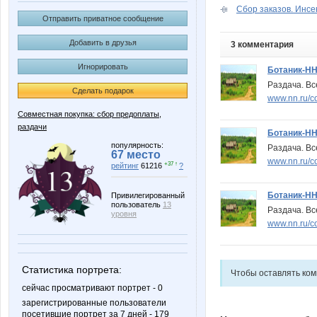
Сбор заказов. Инсек
Отправить приватное сообщение
Добавить в друзья
3 комментария
Игнорировать
Ботаник-Н
Раздача. Все
Сделать подарок
www.nn.ru/c
Совместная покупка: сбор предоплаты,
раздачи
Ботаник-Н
популярность:
Раздача. Все
67 место
www.nn.ru/c
+37 ↑
рейтинг
61216
?
Ботаник-Н
Привилегированный
пользователь
13
Раздача. Все
уровня
www.nn.ru/c
Статистика портрета:
Чтобы оставлять ко
сейчас просматривают портрет - 0
зарегистрированные пользователи
посетившие портрет за 7 дней - 179