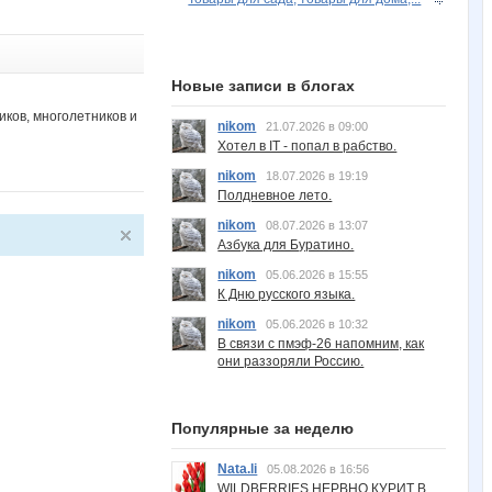
Новые записи в блогах
иков, многолетников и
nikom
21.07.2026 в 09:00
Хотел в IT - попал в рабство.
nikom
18.07.2026 в 19:19
Полдневное лето.
nikom
08.07.2026 в 13:07
Азбука для Буратино.
nikom
05.06.2026 в 15:55
К Дню русского языка.
nikom
05.06.2026 в 10:32
В связи с пмэф-26 напомним, как
они раззоряли Россию.
Популярные за неделю
Nata.li
05.08.2026 в 16:56
WILDBERRIES НЕРВНО КУРИТ В