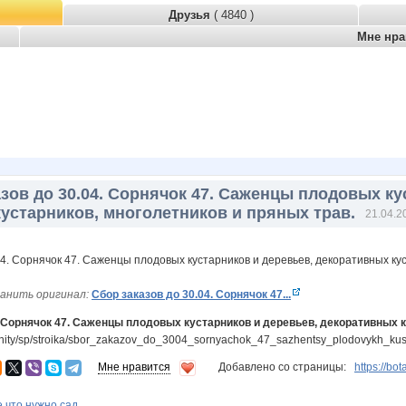
Друзья
( 4840 )
Мне нр
зов до 30.04. Сорнячок 47. Саженцы плодовых ку
устарников, многолетников и пряных трав.
21.04.2
анить оригинал:
Сбор заказов до 30.04. Сорнячок 47...
. Сорнячок 47. Саженцы плодовых кустарников и деревьев, декоративных к
nity/sp/stroika/sbor_zakazov_do_3004_sornyachok_47_sazhentsy_plodovykh_kust
Мне нравится
Добавлено со страницы:
https://bo
 что нужно сад...