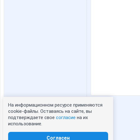
На информационном ресурсе применяются
Статистика портрета:
cookie-файлы. Оставаясь на сайте, вы
подтверждаете свое
согласие
на их
сейчас просматривают портрет - 0
использование.
зарегистрированные пользователи
посетившие портрет за 7 дней - 179
Согласен