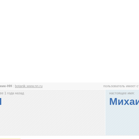
аник-НН
:
botanik.www.nn.ru
пользователь имеет 
е 1 года назад
настоящее имя:
Н
Миха