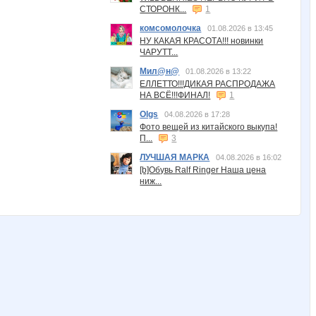
СТОРОНК...
1
комсомолочка
01.08.2026 в 13:45
НУ КАКАЯ КРАСОТА!!! новинки
ЧАРУТТ...
Мил@н@
01.08.2026 в 13:22
ЕЛЛЕТТО!!!ДИКАЯ РАСПРОДАЖА
НА ВСЁ!!!ФИНАЛ!
1
Olgs
04.08.2026 в 17:28
Фото вещей из китайского выкупа!
П...
3
ЛУЧШАЯ МАРКА
04.08.2026 в 16:02
[b]Обувь Ralf Ringer Наша цена
ниж...