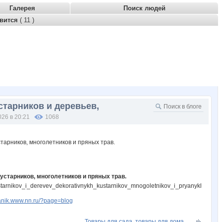
Галерея
Поиск людей
авится
( 11 )
старников и деревьев,
026 в 20:21
1068
устарников, многолетников и пряных трав.
arnikov_i_derevev_dekorativnykh_kustarnikov_mnogoletnikov_i_pryanykh_trav.h
tanik.www.nn.ru/?page=blog
Товары для сада, товары для дома,...