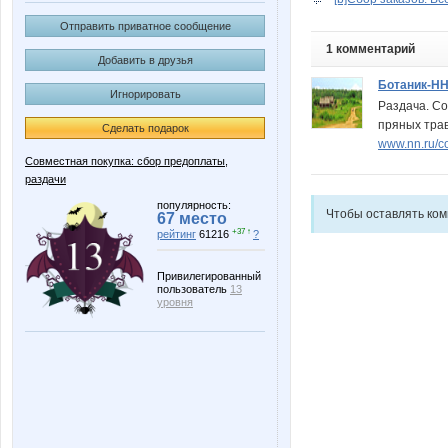
Отправить приватное сообщение
1 комментарий
Добавить в друзья
Ботаник-Н
Игнорировать
Раздача. Со
пряных трав.
Сделать подарок
www.nn.ru/co
Совместная покупка: сбор предоплаты,
раздачи
популярность:
Чтобы оставлять ко
67 место
+37 ↑
рейтинг
61216
?
Привилегированный
пользователь
13
уровня