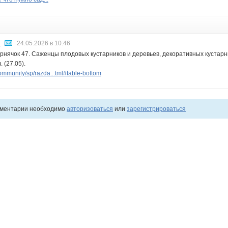
Н
24.05.2026 в 10:46
рнячок 47. Саженцы плодовых кустарников и деревьев, декоративных кустарн
 (27.05).
mmunity/sp/razda...tml#table-bottom
мментарии необходимо
авторизоваться
или
зарегистрироваться