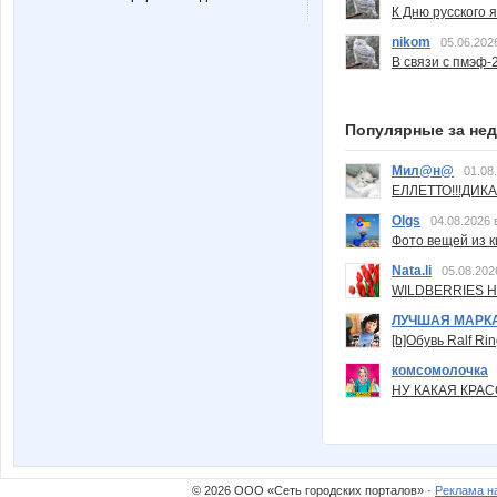
К Дню русского 
nikom
05.06.202
В связи с пмэф-
Популярные за не
Мил@н@
01.08
ЕЛЛЕТТО!!!ДИК
Olgs
04.08.2026 
Фото вещей из ки
Nata.li
05.08.202
WILDBERRIES Н
ЛУЧШАЯ МАРК
[b]Обувь Ralf Ri
комсомолочка
НУ КАКАЯ КРАСОТ
© 2026 ООО «Сеть городских порталов» ·
Реклама н