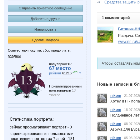
Средства защиты ра
Отправить приватное сообщение
1 комментарий
Добавить в друзья
Ботаник-Н
Игнорировать
Раздача. Се
Сделать подарок
www.nn.ru/c
Совместная покупка: сбор предоплаты,
раздачи
Чтобы оставлять ко
популярность:
67 место
+37 ↑
рейтинг
61216
?
Новые записи в бл
Привилегированный
пользователь
13
уровня
nikom
21.07.202
Хотел в IT - поп
nikom
18.07.202
Полдневное лет
Статистика портрета:
nikom
08.07.202
сейчас просматривают портрет - 0
Азбука для Бура
зарегистрированные пользователи
nikom
05.06.202
посетившие портрет за 7 дней - 181