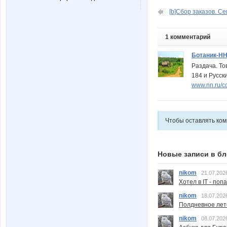
[b]Сбор заказов. Сем
1 комментарий
Ботаник-Н
Раздача. То
184 и Русски
www.nn.ru/c
Чтобы оставлять ко
Новые записи в бл
nikom
21.07.202
Хотел в IT - поп
nikom
18.07.202
Полдневное лет
nikom
08.07.202