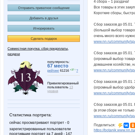
4 сбора – 1 раздача!
Все товары в этих закуп
Отправить приватное сообщение
Короткие сборы, быстра
Добавить в друзья
Сбор заказов до 05.01.
Игнорировать
(большой выбор товаров
очень много всего нужно
Сделать подарок
www.nn.ru/community/sp
Совместная покупка: сбор предоплаты,
Сбор заказов до 05.01.
раздачи
(огромный выбор товаро
популярность:
домашнем хозяйстве, на
67 место
www.nn.ru/community/sp
+37 ↑
рейтинг
61216
?
Сбор заказов до 05.01.
Привилегированный
пользователь
13
(огромный выбор удобре
уровня
www.nn.ru/community/sp
Сбор заказов до 05.01.
(в этом сборе не тольк
Статистика портрета:
www.nn.ru/community/sp/s
сейчас просматривают портрет - 0
Поделиться:
зарегистрированные пользователи
https://botanik.www.nn.ru
посетившие портрет за 7 дней - 147