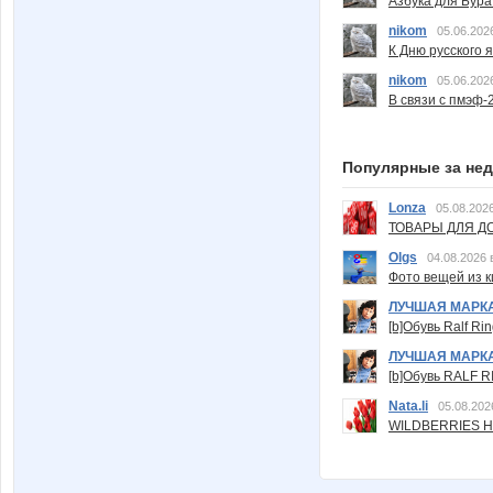
Азбука для Бура
nikom
05.06.202
К Дню русского 
nikom
05.06.202
В связи с пмэф-
Популярные за не
Lonza
05.08.2026
ТОВАРЫ ДЛЯ ДО
Olgs
04.08.2026 
Фото вещей из ки
ЛУЧШАЯ МАРК
[b]Обувь Ralf Ri
ЛУЧШАЯ МАРК
[b]Обувь RALF RI
Nata.li
05.08.202
WILDBERRIES Н