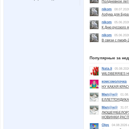
Полдневное лет
nikom
08.07.202
Азбука для Бура
nikom
05.06.202
К Дню русского 
nikom
05.06.202
В связи с пмэф-
Популярные за не
Nata.li
05.08.202
WILDBERRIES Н
комсомолочка
НУ КАКАЯ КРАСОТ
Мил@н@
01.08
ЕЛЛЕТТО!!!ДИК
Мил@н@
31.07
ЛЮШЕ!!!!БЕЛО
НОВИНКИ,РАСП
Olgs
04.08.2026 