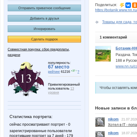
Поделиться:
Отправить приватное сообщение
https://botanik.www.nn.ru
Добавить в друзья
Товары для сада, то
Игнорировать
1 комментарий
Сделать подарок
Ботаник-Н
Совместная покупка: сбор предоплаты,
Раздача. То
раздачи
188 и Русски
популярность:
www.nn.ru/c
67 место
+37 ↑
рейтинг
61216
?
Привилегированный
Чтобы оставлять ко
пользователь
13
уровня
Новые записи в бл
Статистика портрета:
nikom
21.07.202
сейчас просматривают портрет - 0
Хотел в IT - поп
зарегистрированные пользователи
nikom
18.07.202
посетившие портрет за 7 дней - 179