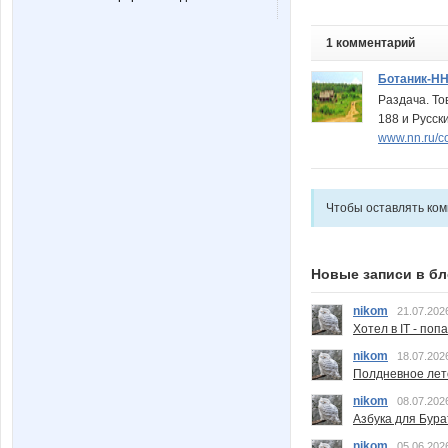
1 комментарий
Ботаник-Н
Раздача. То
188 и Русски
www.nn.ru/c
Чтобы оставлять ко
Новые записи в бл
nikom
21.07.202
Хотел в IT - поп
nikom
18.07.202
Полдневное лет
nikom
08.07.202
Азбука для Бура
nikom
05.06.202