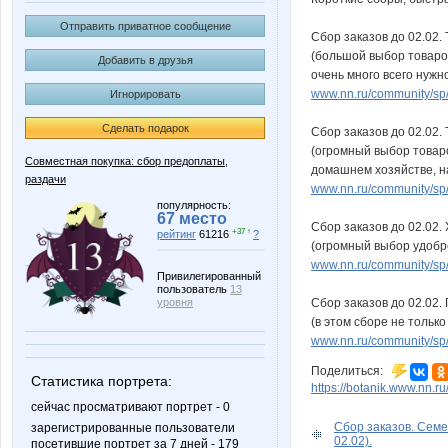
Отправить приватное сообщение
Сбор заказов до 02.02.
(большой выбор товаров
Добавить в друзья
очень много всего нужно
www.nn.ru/community/sp
Игнорировать
Сделать подарок
Сбор заказов до 02.02.
(огромный выбор товаро
Совместная покупка: сбор предоплаты,
домашнем хозяйстве, на
раздачи
www.nn.ru/community/sp
популярность:
67 место
Сбор заказов до 02.02.
+37 ↑
рейтинг
61216
?
(огромный выбор удобре
www.nn.ru/community/sp
Привилегированный
пользователь
13
Сбор заказов до 02.02.
уровня
(в этом сборе не тольк
www.nn.ru/community/sp/s
Поделиться:
Статистика портрета:
https://botanik.www.nn.ru
сейчас просматривают портрет - 0
Сбор заказов. Семе
зарегистрированные пользователи
02.02).
посетившие портрет за 7 дней - 179