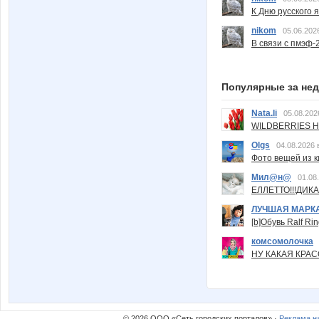
К Дню русского 
nikom
05.06.202
В связи с пмэф-
Популярные за не
Nata.li
05.08.202
WILDBERRIES Н
Olgs
04.08.2026 
Фото вещей из ки
Мил@н@
01.08
ЕЛЛЕТТО!!!ДИК
ЛУЧШАЯ МАРК
[b]Обувь Ralf Ri
комсомолочка
НУ КАКАЯ КРАСОТ
© 2026 ООО «Сеть городских порталов» ·
Реклама н