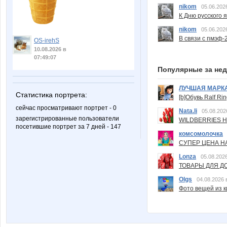
nikom
05.06.202
К Дню русского 
nikom
05.06.202
В связи с пмэф-
OS-irehS
10.08.2026 в
07:49:07
Популярные за не
ЛУЧШАЯ МАРК
Статистика портрета:
[b]Обувь Ralf Ri
сейчас просматривают портрет - 0
Nata.li
05.08.202
зарегистрированные пользователи
WILDBERRIES Н
посетившие портрет за 7 дней - 147
комсомолочка
СУПЕР ЦЕНА Н
Lonza
05.08.2026
ТОВАРЫ ДЛЯ ДО
Olgs
04.08.2026 
Фото вещей из ки