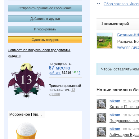
Сбор заказов. Инсек
Отправить приватное сообщение
Добавить в друзья
1 комментарий
Игнорировать
Ботаник-Н
Сделать подарок
Раздача. Все
www.nn.ru/c
Совместная покупка: сбор предоплаты,
раздачи
популярность:
67 место
Чтобы оставлять ко
+37 ↑
рейтинг
61216
?
Привилегированный
Новые записи в бл
пользователь
13
уровня
nikom
21.07.202
Хотел в IT - поп
Мороженое Пломбир
nikom
18.07.202
Полдневное лет
nikom
08.07.202
Азбука для Бура