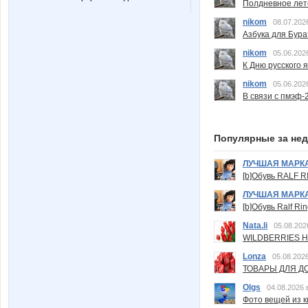
Полдневное лет
nikom
08.07.202
Азбука для Бура
nikom
05.06.202
К Дню русского 
nikom
05.06.202
В связи с пмэф-
Популярные за не
ЛУЧШАЯ МАРК
[b]Обувь RALF RI
ЛУЧШАЯ МАРК
[b]Обувь Ralf Ri
Nata.li
05.08.202
WILDBERRIES Н
Lonza
05.08.2026
ТОВАРЫ ДЛЯ ДО
Olgs
04.08.2026 
Фото вещей из ки