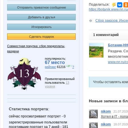
Поделиться:
Отправить приватное сообщение
https://botanik.www.nn.r
Добавить в друзья
Сбор заказов. Инсек
Игнорировать
1 комментарий
Сделать подарок
Ботаник-Н
Совместная покупка: сбор предоплаты,
Раздача. Со
раздачи
многолетники
популярность:
www.nn.ru/co
67 место
+37 ↑
рейтинг
61216
?
Привилегированный
Чтобы оставлять ко
пользователь
13
уровня
Новые записи в бл
Статистика портрета:
nikom
21.07.202
сейчас просматривают портрет - 0
Хотел в IT - поп
зарегистрированные пользователи
nikom
18.07.202
посетившие портрет за 7 дней - 181