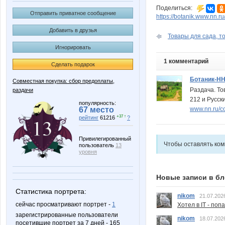
Поделиться:
Отправить приватное сообщение
https://botanik.www.nn.ru
Добавить в друзья
Товары для сада, то
Игнорировать
1 комментарий
Сделать подарок
Ботаник-Н
Совместная покупка: сбор предоплаты,
Раздача. То
раздачи
212 и Русски
популярность:
www.nn.ru/c
67 место
+37 ↑
рейтинг
61216
?
Привилегированный
Чтобы оставлять ко
пользователь
13
уровня
Новые записи в бл
Статистика портрета:
nikom
21.07.202
сейчас просматривают портрет -
1
Хотел в IT - поп
зарегистрированные пользователи
nikom
18.07.202
посетившие портрет за 7 дней - 165