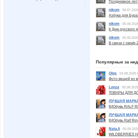
Полдневное лет
nikom
08.07.202
Азбука для Бура
nikom
05.06.202
К Дню русского 
nikom
05.06.202
В связи с пмэф-
Популярные за не
Olgs
04.08.2026 
Фото вещей из ки
Lonza
05.08.2026
ТОВАРЫ ДЛЯ ДО
ЛУЧШАЯ МАРК
[b]Обувь RALF RI
ЛУЧШАЯ МАРК
[b]Обувь Ralf Ri
Nata.li
05.08.202
WILDBERRIES Н