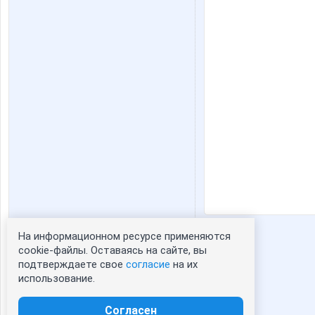
На информационном ресурсе применяются
Статистика портрета:
cookie-файлы. Оставаясь на сайте, вы
подтверждаете свое
согласие
на их
сейчас просматривают портрет -
1
использование.
зарегистрированные пользователи
посетившие портрет за 7 дней - 186
Согласен