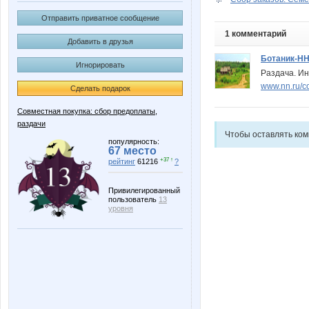
Отправить приватное сообщение
1 комментарий
Добавить в друзья
Ботаник-Н
Игнорировать
Раздача. Ин
www.nn.ru/c
Сделать подарок
Совместная покупка: сбор предоплаты,
раздачи
Чтобы оставлять ко
популярность:
67 место
+37 ↑
рейтинг
61216
?
Привилегированный
пользователь
13
уровня