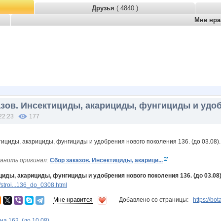
Друзья
( 4840 )
Мне нр
азов. Инсектициды, акарициды, фунгициды и удоб
22:23
177
анить оригинал:
Сбор заказов. Инсектициды, акарици...
циды, акарициды, фунгициды и удобрения нового поколения 136. (до 03.08)
stroi...136_do_0308.html
Мне нравится
Добавлено со страницы:
https://bo
а 162. (до 10.08).