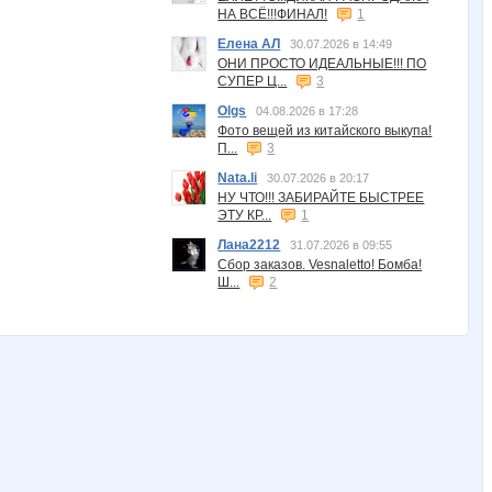
НА ВСЁ!!!ФИНАЛ!
1
Елена АЛ
30.07.2026 в 14:49
ОНИ ПРОСТО ИДЕАЛЬНЫЕ!!! ПО
СУПЕР Ц...
3
Olgs
04.08.2026 в 17:28
Фото вещей из китайского выкупа!
П...
3
Nata.li
30.07.2026 в 20:17
НУ ЧТО!!! ЗАБИРАЙТЕ БЫСТРЕЕ
ЭТУ КР...
1
Лана2212
31.07.2026 в 09:55
Сбор заказов. Vesnaletto! Бомба!
Ш...
2