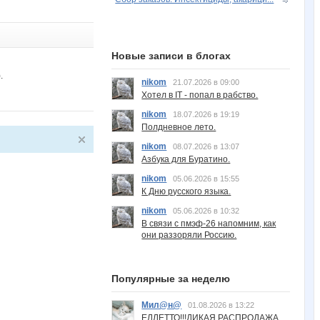
Новые записи в блогах
.
nikom
21.07.2026 в 09:00
Хотел в IT - попал в рабство.
nikom
18.07.2026 в 19:19
Полдневное лето.
nikom
08.07.2026 в 13:07
Азбука для Буратино.
nikom
05.06.2026 в 15:55
К Дню русского языка.
nikom
05.06.2026 в 10:32
В связи с пмэф-26 напомним, как
они раззоряли Россию.
Популярные за неделю
Мил@н@
01.08.2026 в 13:22
ЕЛЛЕТТО!!!ДИКАЯ РАСПРОДАЖА