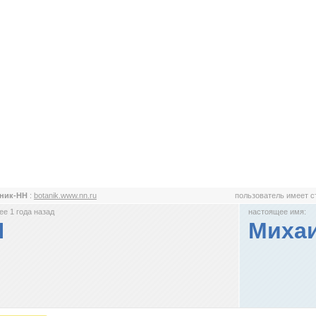
аник-НН
:
botanik.www.nn.ru
пользователь имеет 
е 1 года назад
настоящее имя:
Н
Миха