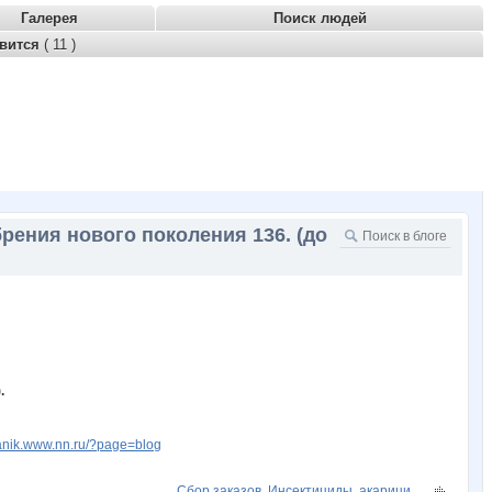
Галерея
Поиск людей
авится
( 11 )
рения нового поколения 136. (до
.
tanik.www.nn.ru/?page=blog
Сбор заказов. Инсектициды, акарици...