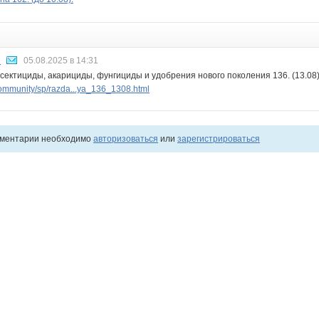
Н
05.08.2025 в 14:31
сектициды, акарициды, фунгициды и удобрения нового поколения 136. (13.08)
ommunity/sp/razda...ya_136_1308.html
мментарии необходимо
авторизоваться
или
зарегистрироваться