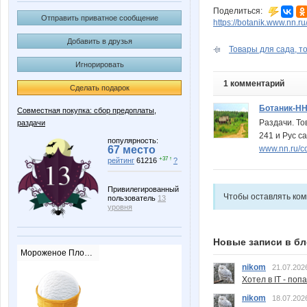
Поделиться:
Отправить приватное сообщение
https://botanik.www.nn.r
Добавить в друзья
Товары для сада, то
Игнорировать
1 комментарий
Сделать подарок
Ботаник-Н
Совместная покупка: сбор предоплаты,
Раздачи. То
раздачи
241 и Рус са
популярность:
www.nn.ru/c
67 место
+37 ↑
рейтинг
61216
?
Привилегированный
Чтобы оставлять ко
пользователь
13
уровня
Новые записи в бл
Мороженое Пломбир
nikom
21.07.202
Хотел в IT - поп
nikom
18.07.202