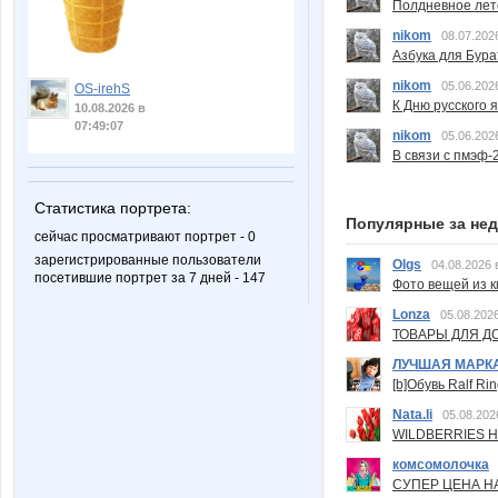
Полдневное лет
nikom
08.07.202
Азбука для Бура
nikom
05.06.202
OS-irehS
К Дню русского 
10.08.2026 в
07:49:07
nikom
05.06.202
В связи с пмэф-
Статистика портрета:
Популярные за не
сейчас просматривают портрет - 0
зарегистрированные пользователи
Olgs
04.08.2026 
посетившие портрет за 7 дней - 147
Фото вещей из ки
Lonza
05.08.2026
ТОВАРЫ ДЛЯ ДО
ЛУЧШАЯ МАРК
[b]Обувь Ralf Ri
Nata.li
05.08.202
WILDBERRIES Н
комсомолочка
СУПЕР ЦЕНА Н