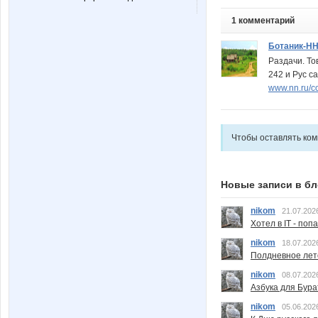
1 комментарий
Ботаник-Н
Раздачи. То
242 и Рус са
www.nn.ru/c
Чтобы оставлять ко
Новые записи в бл
nikom
21.07.202
Хотел в IT - поп
nikom
18.07.202
Полдневное лет
nikom
08.07.202
Азбука для Бура
nikom
05.06.202