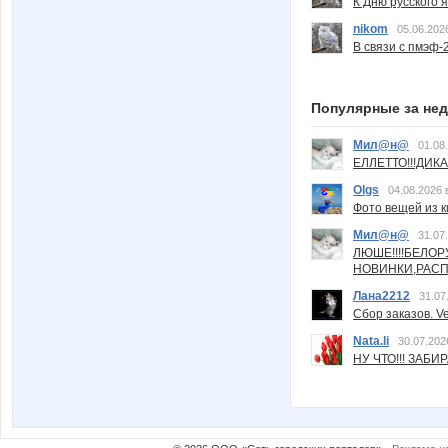
К Дню русского 
nikom
05.06.202
В связи с пмэф-
Популярные за не
Мил@н@
01.08
ЕЛЛЕТТО!!!ДИК
Olgs
04.08.2026 
Фото вещей из ки
Мил@н@
31.07
ЛЮШЕ!!!!БЕЛО
НОВИНКИ,РАСП
Лана2212
31.07
Сбор заказов. Ve
Nata.li
30.07.202
НУ ЧТО!!! ЗАБИ