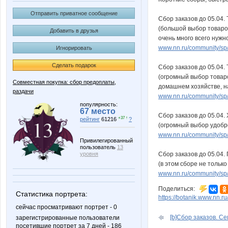
Отправить приватное сообщение
Сбор заказов до 05.04.
(большой выбор товаров
Добавить в друзья
очень много всего нужно
www.nn.ru/community/sp
Игнорировать
Сделать подарок
Сбор заказов до 05.04.
(огромный выбор товаро
Совместная покупка: сбор предоплаты,
домашнем хозяйстве, на
раздачи
www.nn.ru/community/sp
популярность:
67 место
Сбор заказов до 05.04.
+37 ↑
рейтинг
61216
?
(огромный выбор удобре
www.nn.ru/community/sp
Привилегированный
пользователь
13
Сбор заказов до 05.04.
уровня
(в этом сборе не тольк
www.nn.ru/community/sp/s
Поделиться:
Статистика портрета:
https://botanik.www.nn.r
сейчас просматривают портрет - 0
[b]Сбор заказов. Сем
зарегистрированные пользователи
посетившие портрет за 7 дней - 186