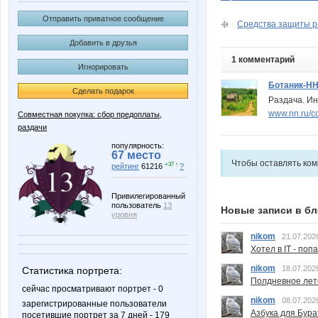
Отправить приватное сообщение
Средства защиты ра
Добавить в друзья
1 комментарий
Игнорировать
Ботаник-Н
Сделать подарок
Раздача. Ин
www.nn.ru/c
Совместная покупка: сбор предоплаты,
раздачи
популярность:
67 место
Чтобы оставлять ко
+37 ↑
рейтинг
61216
?
Привилегированный
пользователь
13
Новые записи в бл
уровня
nikom
21.07.202
Хотел в IT - поп
nikom
18.07.202
Статистика портрета:
Полдневное лет
сейчас просматривают портрет - 0
nikom
08.07.202
зарегистрированные пользователи
Азбука для Бура
посетившие портрет за 7 дней - 179