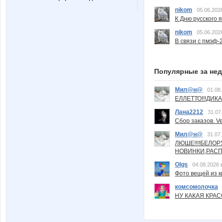
nikom
05.06.202
К Дню русского 
nikom
05.06.202
В связи с пмэф-
Популярные за не
Мил@н@
01.08
ЕЛЛЕТТО!!!ДИК
Лана2212
31.07
Сбор заказов. Ve
Мил@н@
31.07
ЛЮШЕ!!!!БЕЛО
НОВИНКИ,РАСП
Olgs
04.08.2026 
Фото вещей из ки
комсомолочка
НУ КАКАЯ КРАСОТ