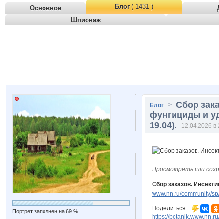
Блог
( 1431 )
Основное
Шпионаж
Сбор зак
>
Блог
фунгициды и уд
19.04).
12.04.2026 в 
Просмотреть или сохр
Сбор заказов. Инсекти
www.nn.ru/community/sp/
Поделиться:
Портрет заполнен на 69 %
https://botanik.www.nn.r