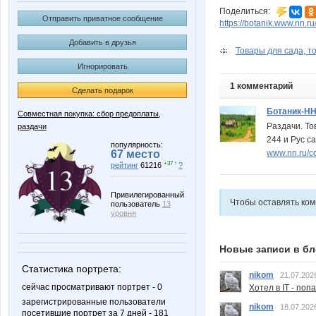
Поделиться:
Отправить приватное сообщение
https://botanik.www.nn.r
Добавить в друзья
Товары для сада, то
Игнорировать
1 комментарий
Сделать подарок
Ботаник-Н
Совместная покупка: сбор предоплаты,
Раздачи. То
раздачи
244 и Рус са
популярность:
www.nn.ru/c
67 место
+37 ↑
рейтинг
61216
?
Привилегированный
Чтобы оставлять ко
пользователь
13
уровня
Новые записи в бл
Статистика портрета:
nikom
21.07.202
сейчас просматривают портрет - 0
Хотел в IT - поп
зарегистрированные пользователи
nikom
18.07.202
посетившие портрет за 7 дней - 181