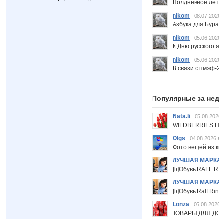
Полдневное лет
nikom
08.07.202
Азбука для Бура
nikom
05.06.202
К Дню русского 
nikom
05.06.202
В связи с пмэф-
Популярные за не
Nata.li
05.08.202
WILDBERRIES Н
Olgs
04.08.2026 
Фото вещей из ки
ЛУЧШАЯ МАРК
[b]Обувь RALF RI
ЛУЧШАЯ МАРК
[b]Обувь Ralf Ri
Lonza
05.08.2026
ТОВАРЫ ДЛЯ ДО