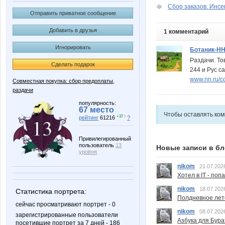
Сбор заказов. Инсек
Отправить приватное сообщение
Добавить в друзья
1 комментарий
Игнорировать
Ботаник-Н
Раздачи. То
Сделать подарок
244 и Рус са
www.nn.ru/c
Совместная покупка: сбор предоплаты,
раздачи
популярность:
67 место
Чтобы оставлять ко
+37 ↑
рейтинг
61216
?
Привилегированный
пользователь
13
Новые записи в бл
уровня
nikom
21.07.202
Хотел в IT - поп
nikom
18.07.202
Статистика портрета:
Полдневное лет
сейчас просматривают портрет - 0
nikom
08.07.202
зарегистрированные пользователи
Азбука для Бура
посетившие портрет за 7 дней - 186