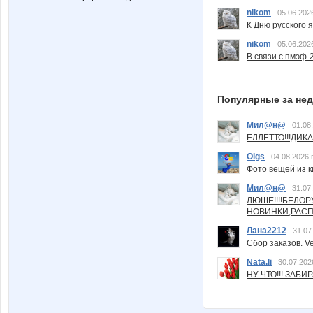
nikom
05.06.202
К Дню русского 
nikom
05.06.202
В связи с пмэф-
Популярные за не
Мил@н@
01.08
ЕЛЛЕТТО!!!ДИК
Olgs
04.08.2026 
Фото вещей из ки
Мил@н@
31.07
ЛЮШЕ!!!!БЕЛО
НОВИНКИ,РАСП
Лана2212
31.07
Сбор заказов. Ve
Nata.li
30.07.202
НУ ЧТО!!! ЗАБИ