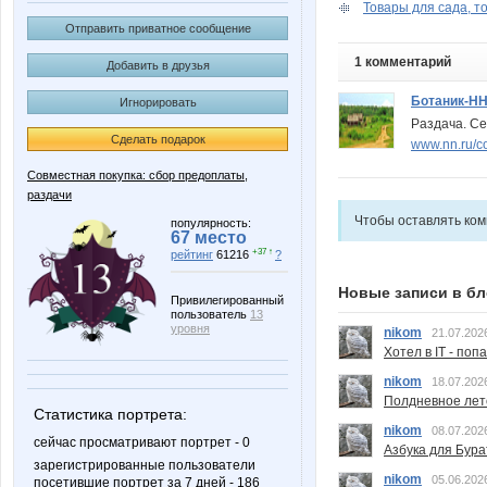
Товары для сада, то
Отправить приватное сообщение
1 комментарий
Добавить в друзья
Ботаник-Н
Игнорировать
Раздача. Се
Сделать подарок
www.nn.ru/c
Совместная покупка: сбор предоплаты,
раздачи
Чтобы оставлять ко
популярность:
67 место
+37 ↑
рейтинг
61216
?
Новые записи в бл
Привилегированный
пользователь
13
уровня
nikom
21.07.202
Хотел в IT - поп
nikom
18.07.202
Полдневное лет
Статистика портрета:
nikom
08.07.202
сейчас просматривают портрет - 0
Азбука для Бура
зарегистрированные пользователи
nikom
05.06.202
посетившие портрет за 7 дней - 186