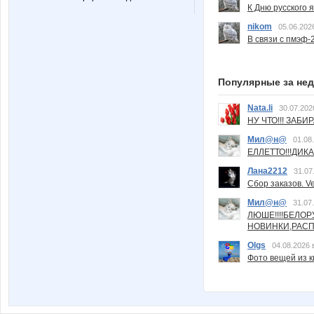
К Дню русского 
nikom
05.06.202
В связи с пмэф-
Популярные за не
Nata.li
30.07.202
НУ ЧТО!!! ЗАБИ
Мил@н@
01.08
ЕЛЛЕТТО!!!ДИК
Лана2212
31.07
Сбор заказов. Ve
Мил@н@
31.07
ЛЮШЕ!!!!БЕЛО
НОВИНКИ,РАСП
Olgs
04.08.2026 
Фото вещей из ки