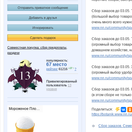
Отправить приватное сообщение
Сбор заказов до 03.05.
(большой выбор товаров
Добавить в друзья
очень много всего нужно
www.nn.ru/community/sp
Игнорировать
Сделать подарок
Сбор заказов до 03.05.
(огромный выбор товаро
Совместная покупка: сбор предоплаты,
домашнем хозяйстве, на
раздачи
www.nn.ru/community/sp
популярность:
67 место
Сбор заказов до 03.05.
+37 ↑
рейтинг
61216
?
(огромный выбор удобре
www.nn.ru/community/sp
Привилегированный
пользователь
13
Сбор заказов до 03.05.
уровня
(в этом сборе не тольк
www.nn.ru/community/sp/s
Мороженое Пломбир
Поделиться:
https://botanik.www.nn.r
Сбор заказов. Семен