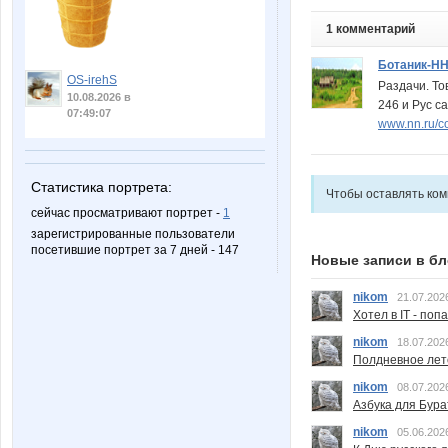
1 комментарий
Ботаник-Н
OS-irehS
Раздачи. То
10.08.2026 в
246 и Рус са
07:49:07
www.nn.ru/c
Статистика портрета:
Чтобы оставлять ко
сейчас просматривают портрет -
1
зарегистрированные пользователи
посетившие портрет за 7 дней - 147
Новые записи в бл
nikom
21.07.202
Хотел в IT - поп
nikom
18.07.202
Полдневное лет
nikom
08.07.202
Азбука для Бура
nikom
05.06.202