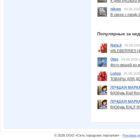
К Дню русского 
nikom
05.06.202
В связи с пмэф-
Популярные за не
Nata.li
05.08.202
WILDBERRIES Н
Olgs
04.08.2026 
Фото вещей из ки
Lonza
05.08.2026
ТОВАРЫ ДЛЯ ДО
ЛУЧШАЯ МАРК
[b]Обувь Ralf Ri
ЛУЧШАЯ МАРК
[b]Обувь RALF RI
© 2026 ООО «Сеть городских порталов» ·
Реклама н