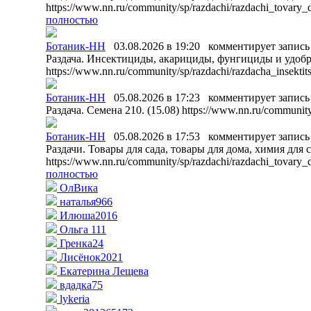
https://www.nn.ru/community/sp/razdachi/razdachi_tova
полностью
Ботаник-НН
03.08.2026 в 19:20
комментирует запи
Раздача. Инсектициды, акарициды, фунгициды и удобре
https://www.nn.ru/community/sp/razdachi/razdacha_insekt
Ботаник-НН
05.08.2026 в 17:23
комментирует запи
Раздача. Семена 210. (15.08) https://www.nn.ru/communi
Ботаник-НН
05.08.2026 в 17:53
комментирует запи
Раздачи. Товары для сада, товары для дома, химия для с
https://www.nn.ru/community/sp/razdachi/razdachi_tova
полностью
ОлВика
наталья966
Илюша2016
Ольга 111
Гренка24
Лисёнок2021
Екатерина Лещева
вдадка75
lykeria