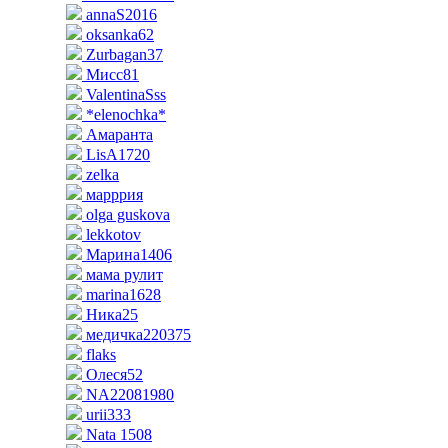
annaS2016
oksanka62
Zurbagan37
Мисс81
ValentinaSss
*elenochka*
Амаранта
LisA1720
zelka
марррия
olga guskova
lekkotov
Марина1406
мама рулит
marina1628
Ника25
медичка220375
flaks
Олеся52
NA22081980
urii333
Nata 1508