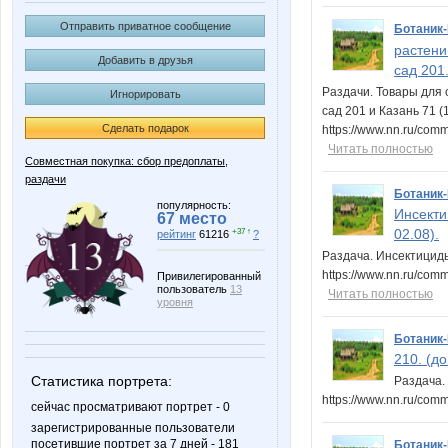
Отправить приватное сообщение
Ботаник
растени
Добавить в друзья
сад 201.
Раздачи. Товары для 
Игнорировать
сад 201 и Казань 71 (1
Сделать подарок
https://www.nn.ru/co
Читать полностью
Совместная покупка: сбор предоплаты,
раздачи
Ботаник
популярность:
Инсекти
67 место
02.08).
+37 ↑
рейтинг
61216
?
Раздача. Инсектициды
https://www.nn.ru/com
Привилегированный
пользователь
13
Читать полностью
уровня
Ботаник
210. (до
Статистика портрета:
Раздача. 
https://www.nn.ru/co
сейчас просматривают портрет - 0
зарегистрированные пользователи
посетившие портрет за 7 дней - 181
Ботаник