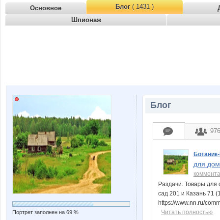
Блог
( 1431 )
Основное
Шпионаж
Блог
97
Ботаник
для дом
коммент
Раздачи. Товары для 
сад 201 и Казань 71 (1
https://www.nn.ru/co
Читать полностью
Портрет заполнен на 69 %