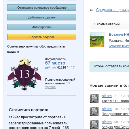
Отправить приватное сообщение
Средства защиты ра
Добавить в друзья
1 комментарий
Игнорировать
Ботаник-Н
Сделать подарок
Раздача. Ин
www.nn.ru/c
Совместная покупка: сбор предоплаты,
раздачи
популярность:
67 место
Чтобы оставлять ко
+37 ↑
рейтинг
61216
?
Привилегированный
пользователь
13
Новые записи в бл
уровня
nikom
21.07.202
Хотел в IT - поп
nikom
18.07.202
Статистика портрета:
Полдневное лет
сейчас просматривают портрет - 0
nikom
08.07.202
зарегистрированные пользователи
Азбука для Бура
посетившие портрет за 7 дней - 165