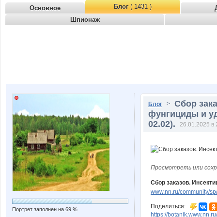
Блог
( 1431 )
Основное
Шпионаж
Сбор зак
>
Блог
фунгициды и уд
02.02).
26.01.2025 в 
Просмотреть или сохр
Сбор заказов. Инсекти
www.nn.ru/community/sp/
Поделиться:
Портрет заполнен на 69 %
https://botanik.www.nn.r