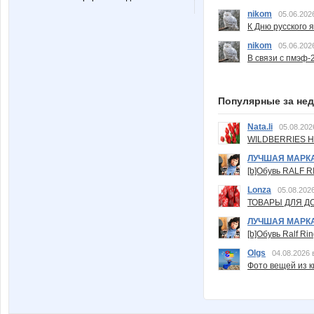
nikom
05.06.202
К Дню русского 
nikom
05.06.202
В связи с пмэф-
Популярные за не
Nata.li
05.08.202
WILDBERRIES Н
ЛУЧШАЯ МАРК
[b]Обувь RALF RI
Lonza
05.08.2026
ТОВАРЫ ДЛЯ ДО
ЛУЧШАЯ МАРК
[b]Обувь Ralf Ri
Olgs
04.08.2026 
Фото вещей из ки