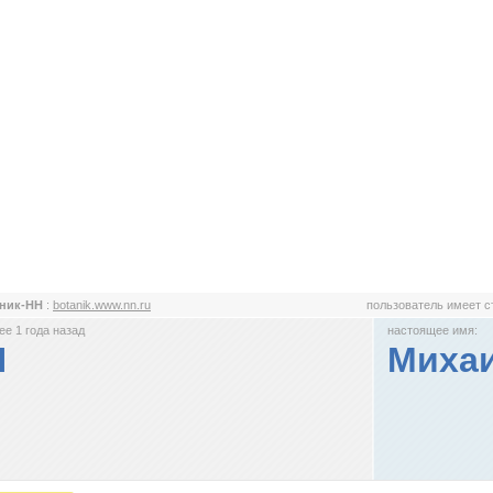
аник-НН
:
botanik.www.nn.ru
пользователь имеет 
е 1 года назад
настоящее имя:
Н
Миха