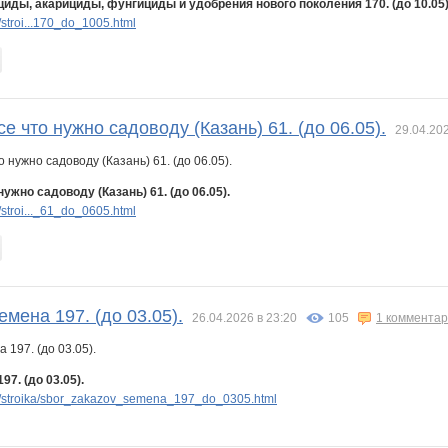
циды, акарициды, фунгициды и удобрения нового поколения 170. (до 10.05)
stroi...170_do_1005.html
се что нужно садоводу (Казань) 61. (до 06.05).
29.04.202
нужно садоводу (Казань) 61. (до 06.05).
stroi..._61_do_0605.html
емена 197. (до 03.05).
26.04.2026 в 23:20
105
1 коммента
97. (до 03.05).
/stroika/sbor_zakazov_semena_197_do_0305.html