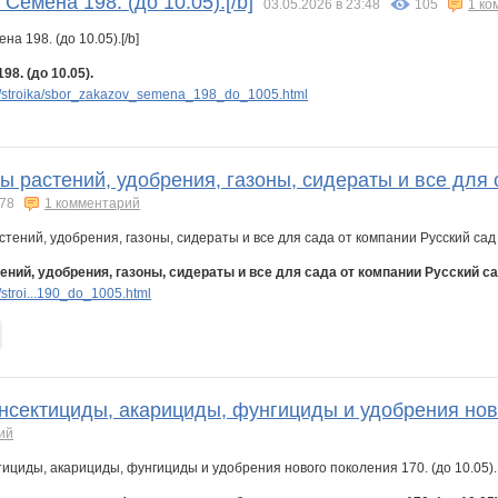
 Семена 198. (до 10.05).[/b]
03.05.2026 в 23:48
105
1 ко
98. (до 10.05).
/stroika/sbor_zakazov_semena_198_do_1005.html
 растений, удобрения, газоны, сидераты и все для с
78
1 комментарий
ний, удобрения, газоны, сидераты и все для сада от компании Русский сад 
stroi...190_do_1005.html
нсектициды, акарициды, фунгициды и удобрения ново
ий