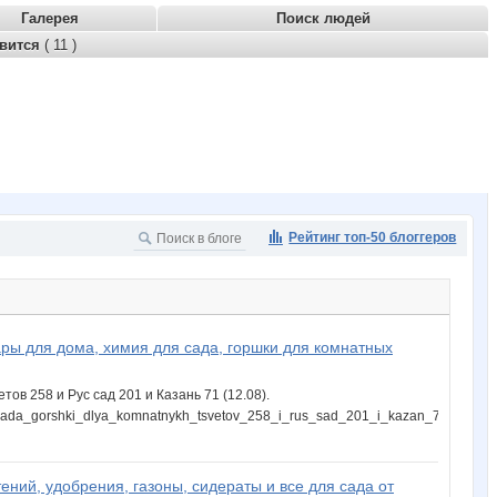
Галерея
Поиск людей
авится
( 11 )
Рейтинг топ-50 блоггеров
ары для дома, химия для сада, горшки для комнатных
ов 258 и Рус сад 201 и Казань 71 (12.08).
a_sada_gorshki_dlya_komnatnykh_tsvetov_258_i_rus_sad_201_i_kazan_71_1208.h
ений, удобрения, газоны, сидераты и все для сада от