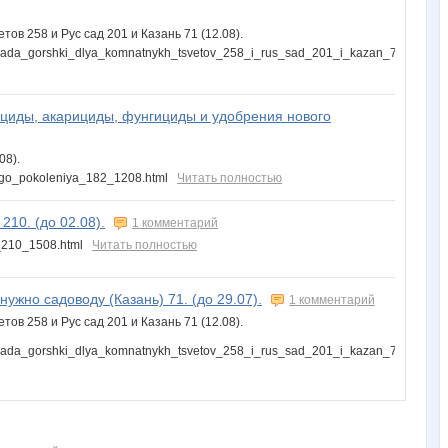
ов 258 и Рус сад 201 и Казань 71 (12.08).
a_sada_gorshki_dlya_komnatnykh_tsvetov_258_i_rus_sad_201_i_kazan_71_1208.h
ициды, акарициды, фунгициды и удобрения нового
08).
novogo_pokoleniya_182_1208.html
Читать полностью
210. (до 02.08).
1 комментарий
na_210_1508.html
Читать полностью
нужно садоводу (Казань) 71. (до 29.07).
1 комментарий
ов 258 и Рус сад 201 и Казань 71 (12.08).
a_sada_gorshki_dlya_komnatnykh_tsvetov_258_i_rus_sad_201_i_kazan_71_1208.h