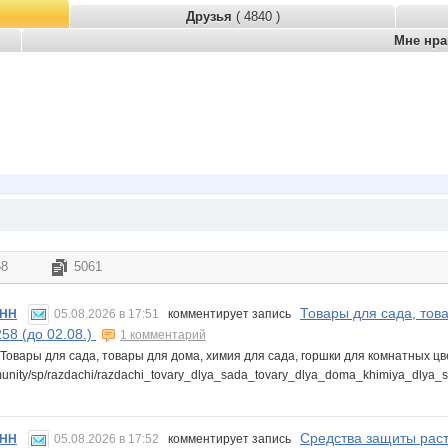
Друзья
( 4840 )
Мне нр
68
5061
Товары для сада, тов
-НН
05.08.2026 в 17:51
комментирует запись
258 (до 02.08.)
1 комментарий
Товары для сада, товары для дома, химия для сада, горшки для комнатных цвет
mmunity/sp/razdachi/razdachi_tovary_dlya_sada_tovary_dlya_doma_khimiya_dly
Средства защиты раст
-НН
05.08.2026 в 17:52
комментирует запись