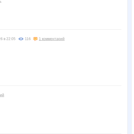
.
6 в 22:05
116
1 комментарий
рий