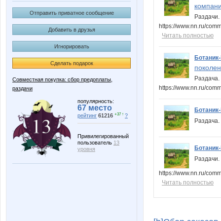
компани
Отправить приватное сообщение
Раздачи. 
https://www.nn.ru/co
Добавить в друзья
Читать полностью
Игнорировать
Ботаник
Сделать подарок
поколен
Раздача.
Совместная покупка: сбор предоплаты,
https://www.nn.ru/com
раздачи
популярность:
67 место
Ботаник
+37 ↑
рейтинг
61216
?
Раздача.
Привилегированный
пользователь
13
Ботаник
уровня
Раздачи. 
https://www.nn.ru/co
Читать полностью