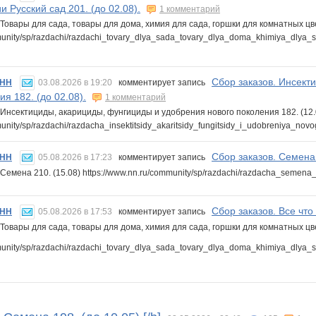
и Русский сад 201. (до 02.08).
1 комментарий
Товары для сада, товары для дома, химия для сада, горшки для комнатных цвет
mmunity/sp/razdachi/razdachi_tovary_dlya_sada_tovary_dlya_doma_khimiya_dly
Сбор заказов. Инсект
-НН
03.08.2026 в 19:20
комментирует запись
ия 182. (до 02.08).
1 комментарий
 Инсектициды, акарициды, фунгициды и удобрения нового поколения 182. (12.
munity/sp/razdachi/razdacha_insektitsidy_akaritsidy_fungitsidy_i_udobreniya_
Сбор заказов. Семена 
-НН
05.08.2026 в 17:23
комментирует запись
 Семена 210. (15.08) https://www.nn.ru/community/sp/razdachi/razdacha_seme
Сбор заказов. Все что 
-НН
05.08.2026 в 17:53
комментирует запись
Товары для сада, товары для дома, химия для сада, горшки для комнатных цвет
mmunity/sp/razdachi/razdachi_tovary_dlya_sada_tovary_dlya_doma_khimiya_dly